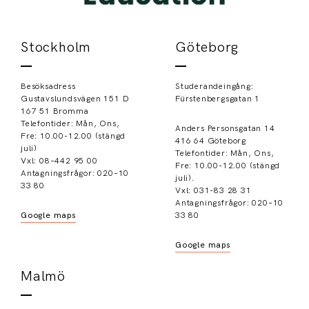
Stockholm
Göteborg
Besöksadress
Studerandeingång:
Gustavslundsvägen 151 D
Fürstenbergsgatan 1
167 51 Bromma
Telefontider: Mån, Ons,
Anders Personsgatan 14
Fre: 10.00-12.00 (stängd
416 64 Göteborg
juli)
Telefontider: Mån, Ons,
Vxl: 08–442 95 00
Fre: 10.00-12.00 (stängd
Antagningsfrågor: 020–10
juli).
33 80
Vxl: 031-83 28 31
Antagningsfrågor: 020–10
Google maps
33 80
Google maps
Malmö